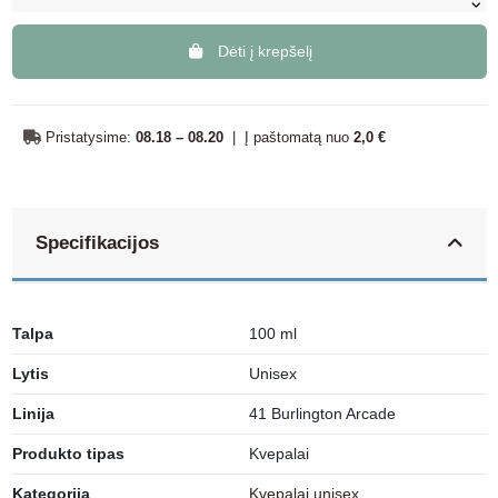
Dėti į krepšelį
Pristatysime:
08.18 – 08.20
|
Į paštomatą nuo
2,0 €
Specifikacijos
Talpa
100 ml
Lytis
Unisex
Linija
41 Burlington Arcade
Produkto tipas
Kvepalai
Kategorija
Kvepalai unisex