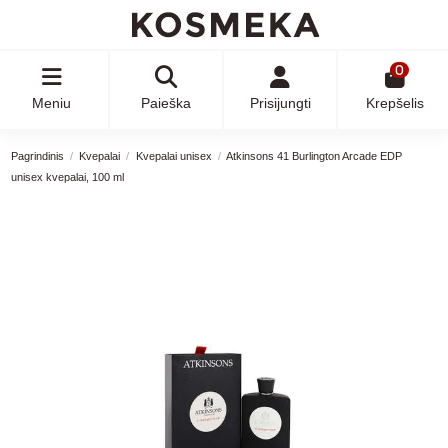
0
Meniu
Paieška
Prisijungti
Krepšelis
Pagrindinis
Kvepalai
Kvepalai unisex
Atkinsons 41 Burlington Arcade EDP
unisex kvepalai, 100 ml