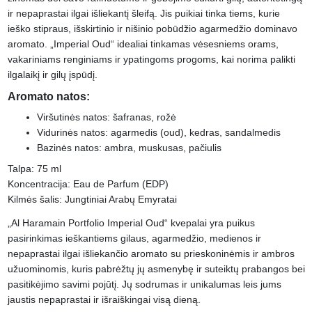
ir nepaprastai ilgai išliekantį šleifą. Jis puikiai tinka tiems, kurie
ieško stipraus, išskirtinio ir nišinio pobūdžio agarmedžio dominavo
aromato. „Imperial Oud“ idealiai tinkamas vėsesniems orams,
vakariniams renginiams ir ypatingoms progoms, kai norima palikti
ilgalaikį ir gilų įspūdį.
Aromato natos:
Viršutinės natos: šafranas, rožė
Vidurinės natos: agarmedis (oud), kedras, sandalmedis
Bazinės natos: ambra, muskusas, pačiulis
Talpa: 75 ml
Koncentracija: Eau de Parfum (EDP)
Kilmės šalis: Jungtiniai Arabų Emyratai
„Al Haramain Portfolio Imperial Oud“ kvepalai yra puikus
pasirinkimas ieškantiems gilaus, agarmedžio, medienos ir
nepaprastai ilgai išliekančio aromato su prieskoninėmis ir ambros
užuominomis, kuris pabrėžtų jų asmenybę ir suteiktų prabangos bei
pasitikėjimo savimi pojūtį. Jų sodrumas ir unikalumas leis jums
jaustis nepaprastai ir išraiškingai visą dieną.