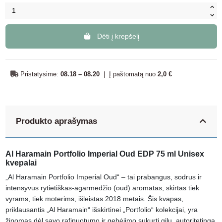
Dėti į krepšelį
Pristatysime:
08.18 – 08.20
|
Į paštomatą nuo
2,0 €
Produkto aprašymas
Al Haramain Portfolio Imperial Oud EDP 75 ml Unisex
kvepalai
„Al Haramain Portfolio Imperial Oud“ – tai prabangus, sodrus ir
intensyvus rytietiškas-agarmedžio (oud) aromatas, skirtas tiek
vyrams, tiek moterims, išleistas 2018 metais. Šis kvapas,
priklausantis „Al Haramain“ išskirtinei „Portfolio“ kolekcijai, yra
žinomas dėl savo rafinuotumo ir gebėjimo sukurti gilų, autoritetingą