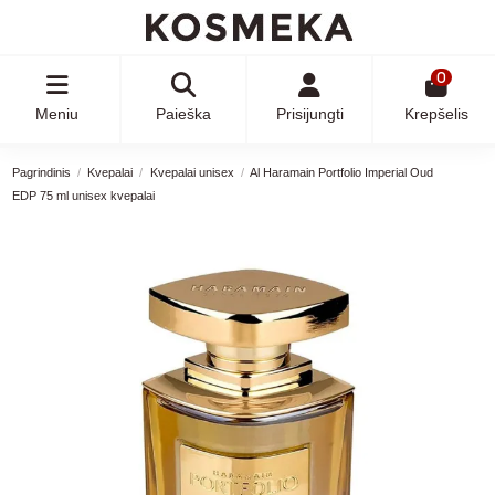
0
Meniu
Paieška
Prisijungti
Krepšelis
Pagrindinis
Kvepalai
Kvepalai unisex
Al Haramain Portfolio Imperial Oud
EDP 75 ml unisex kvepalai