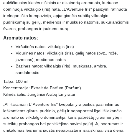
aukščiausios klasės nišiniais ar dizainerių aromatais, kuriuose
dominuoja vilkdalgio (iris) nata. „L'Aventure Iris“ pasižymi rafinuota
ir elegantiška kompozicija, apjungiančia subtilų vilkdalgio
pudriškumą su gėlių, medienos ir muskuso natomis, sukuriančiomis
švaros, prabangos ir jaukumo aurą.
Aromato natos:
Viršutinės natos: vilkdalgis (iris)
Vidurinės natos: vilkdalgis (iris), gėlių natos (pvz., rožė,
jazminas), medienos natos
Bazinės natos: vilkdalgis (iris), muskusas, ambra,
sandalmedis
Talpa: 100 ml
Koncentracija: Extrait de Parfum (Parfum)
Kilmės šalis: Jungtiniai Arabų Emyratai
„Al Haramain L´Aventure Iris“ kvepalai yra puikus pasirinkimas
ieškantiems gilaus, pudrinio, gėlių ir nepaprastai ilgai išliekančio
aromato su vilkdalgio dominantija, kuris pabrėžtų jų asmenybę ir
suteiktų prabangos bei pasitikėjimo savimi pojūtį. Jų sodrumas ir
unikalumas leis jums jaustis nepaprastai ir išraiškingai visą dieną.