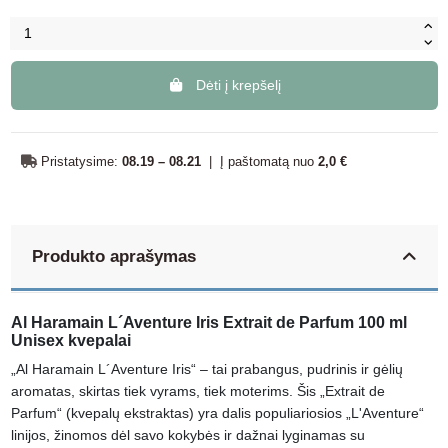
Dėti į krepšelį
Pristatysime:
08.19 – 08.21
|
Į paštomatą nuo
2,0 €
Produkto aprašymas
Al Haramain L´Aventure Iris Extrait de Parfum 100 ml
Unisex kvepalai
„Al Haramain L´Aventure Iris“ – tai prabangus, pudrinis ir gėlių
aromatas, skirtas tiek vyrams, tiek moterims. Šis „Extrait de
Parfum“ (kvepalų ekstraktas) yra dalis populiariosios „L'Aventure“
linijos, žinomos dėl savo kokybės ir dažnai lyginamas su