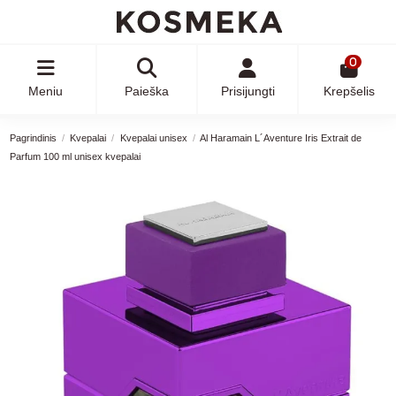
0
Meniu
Paieška
Prisijungti
Krepšelis
Pagrindinis
Kvepalai
Kvepalai unisex
Al Haramain L´Aventure Iris Extrait de
Parfum 100 ml unisex kvepalai