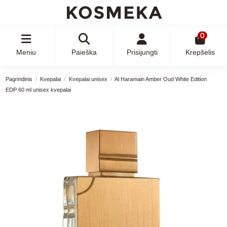
0
Meniu
Paieška
Prisijungti
Krepšelis
Pagrindinis
Kvepalai
Kvepalai unisex
Al Haramain Amber Oud White Edition
EDP 60 ml unisex kvepalai