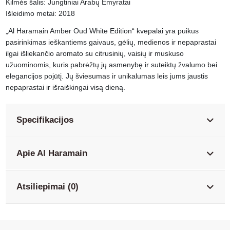
Kilmės šalis: Jungtiniai Arabų Emyratai
Išleidimo metai: 2018
„Al Haramain Amber Oud White Edition“ kvepalai yra puikus
pasirinkimas ieškantiems gaivaus, gėlių, medienos ir nepaprastai
ilgai išliekančio aromato su citrusinių, vaisių ir muskuso
užuominomis, kuris pabrėžtų jų asmenybę ir suteiktų žvalumo bei
elegancijos pojūtį. Jų šviesumas ir unikalumas leis jums jaustis
nepaprastai ir išraiškingai visą dieną.
Specifikacijos
Apie Al Haramain
Atsiliepimai (0)