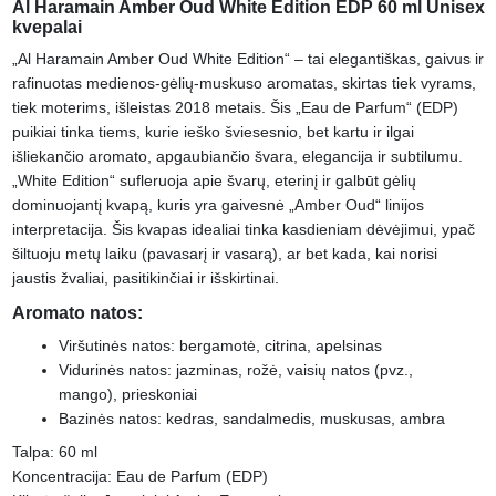
Al Haramain Amber Oud White Edition EDP 60 ml Unisex
kvepalai
„Al Haramain Amber Oud White Edition“ – tai elegantiškas, gaivus ir
rafinuotas medienos-gėlių-muskuso aromatas, skirtas tiek vyrams,
tiek moterims, išleistas 2018 metais. Šis „Eau de Parfum“ (EDP)
puikiai tinka tiems, kurie ieško šviesesnio, bet kartu ir ilgai
išliekančio aromato, apgaubiančio švara, elegancija ir subtilumu.
„White Edition“ sufleruoja apie švarų, eterinį ir galbūt gėlių
dominuojantį kvapą, kuris yra gaivesnė „Amber Oud“ linijos
interpretacija. Šis kvapas idealiai tinka kasdieniam dėvėjimui, ypač
šiltuoju metų laiku (pavasarį ir vasarą), ar bet kada, kai norisi
jaustis žvaliai, pasitikinčiai ir išskirtinai.
Aromato natos:
Viršutinės natos: bergamotė, citrina, apelsinas
Vidurinės natos: jazminas, rožė, vaisių natos (pvz.,
mango), prieskoniai
Bazinės natos: kedras, sandalmedis, muskusas, ambra
Talpa: 60 ml
Koncentracija: Eau de Parfum (EDP)