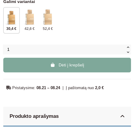
Galimi variantai
30,4 €
42,6 €
52,4 €
Dėti į krepšelį
Pristatysime:
08.21 – 08.24
|
Į paštomatą nuo
2,0 €
Produkto aprašymas