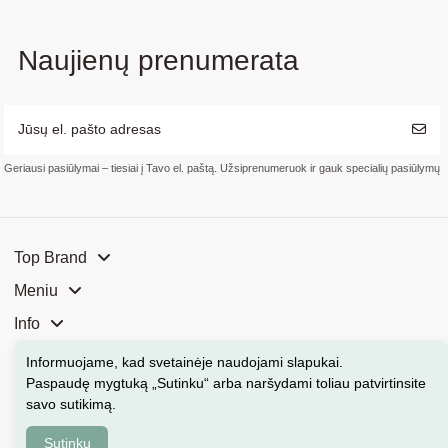
Naujienų prenumerata
Geriausi pasiūlymai – tiesiai į Tavo el. paštą. Užsiprenumeruok ir gauk specialių pasiūlymų
Top Brand
Meniu
Info
Mūsų parduotuvės
Informuojame, kad svetainėje naudojami slapukai
.
Paspaudę mygtuką „Sutinku“ arba naršydami toliau patvirtinsite
Kontaktai
savo sutikimą.
Sutinku