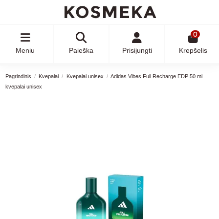
0
Meniu
Paieška
Prisijungti
Krepšelis
Pagrindinis
Kvepalai
Kvepalai unisex
Adidas Vibes Full Recharge EDP 50 ml
kvepalai unisex