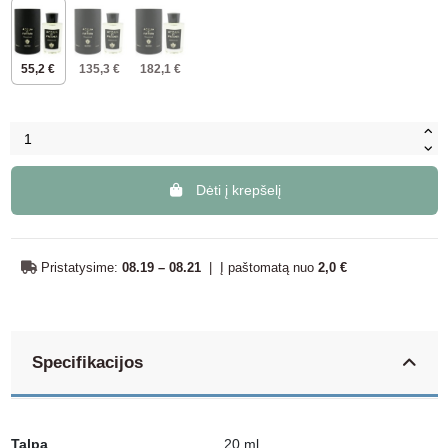
55,2 €
135,3 €
182,1 €
Dėti į krepšelį
Pristatysime:
08.19 – 08.21
|
Į paštomatą nuo
2,0 €
Specifikacijos
Talpa
20 ml