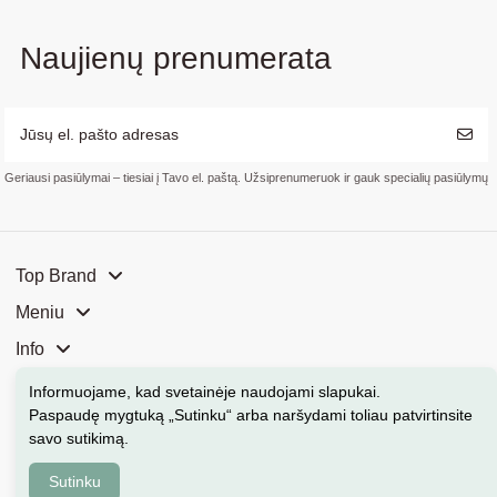
Naujienų prenumerata
Geriausi pasiūlymai – tiesiai į Tavo el. paštą. Užsiprenumeruok ir gauk specialių pasiūlymų
Top Brand
Meniu
Info
Mūsų parduotuvės
Informuojame, kad svetainėje naudojami slapukai
.
Paspaudę mygtuką „Sutinku“ arba naršydami toliau patvirtinsite
Kontaktai
savo sutikimą.
Sutinku
Kosmeka.lt © 2026 Visos teisės saugomos