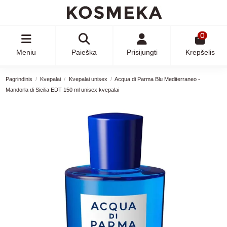
0
Meniu
Paieška
Prisijungti
Krepšelis
Pagrindinis
Kvepalai
Kvepalai unisex
Acqua di Parma Blu Mediterraneo -
Mandorla di Sicilia EDT 150 ml unisex kvepalai