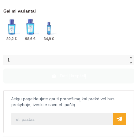
Galimi variantai
80,2 €
98,6 €
34,9 €
Dėti į krepšelį
Jeigu pageidaujate gauti pranešimą kai prekė vėl bus
prekyboje, įveskite savo el. paštą