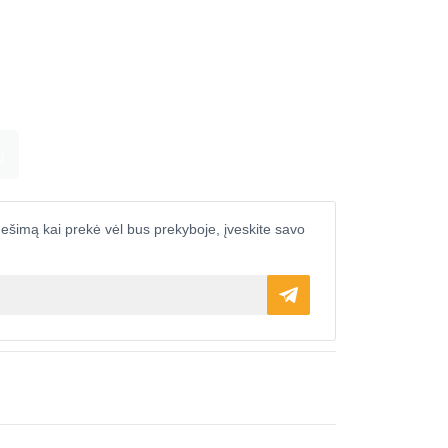
į
ešimą kai prekė vėl bus prekyboje, įveskite savo