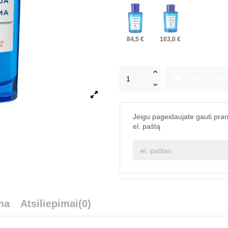
84,5 €
103,0 €
Dėti į krepšel
Jeigu pageidaujate gauti pran
el. paštą
ma
Atsiliepimai
(0)