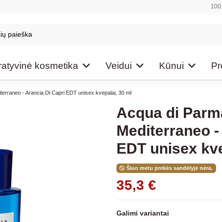
100 
atyvinė kosmetika
Veidui
Kūnui
Pr
terraneo - Arancia Di Capri EDT unisex kvepalai, 30 ml
Acqua di Parm
Mediterraneo -
EDT unisex kve
Šiuo metu prekės sandėlyje nėra.
35,3 €
Galimi variantai