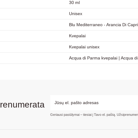
30 ml
Unisex
Blu Mediterraneo - Arancia Di Capri
Kvepalai
Kvepalai unisex
Acqua di Parma kvepalai
|
Acqua di
prenumerata
Geriausi pasiūlymai – tiesiai į Tavo el. paštą. Užsiprenume