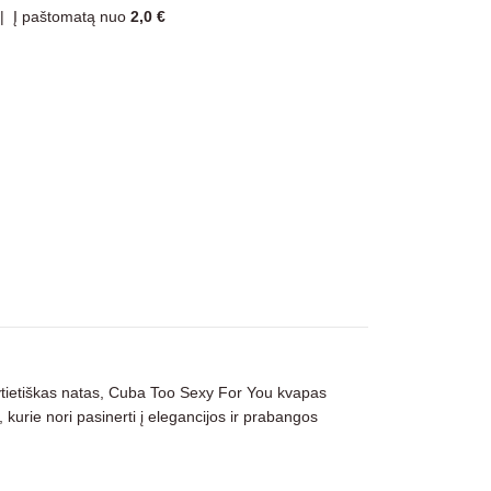
|
Į paštomatą nuo
2,0 €
 ir rytietiškas natas, Cuba Too Sexy For You kvapas
kurie nori pasinerti į elegancijos ir prabangos