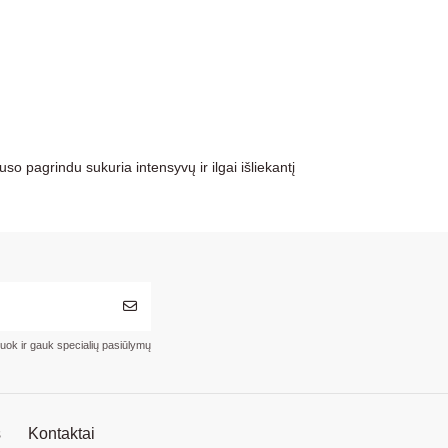
so pagrindu sukuria intensyvų ir ilgai išliekantį
ruok ir gauk specialių pasiūlymų
s
Kontaktai