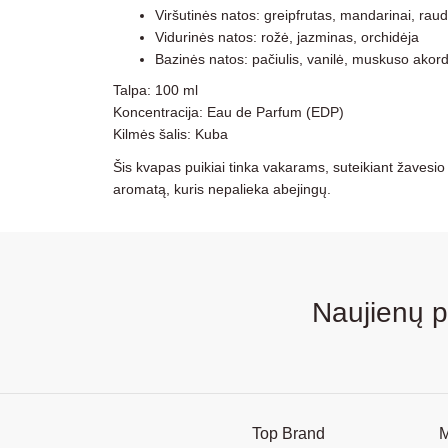
Viršutinės natos: greipfrutas, mandarinai, rau
Vidurinės natos: rožė, jazminas, orchidėja
Bazinės natos: pačiulis, vanilė, muskuso akord
Talpa: 100 ml
Koncentracija: Eau de Parfum (EDP)
Kilmės šalis: Kuba
Šis kvapas puikiai tinka vakarams, suteikiant žavesio i
aromatą, kuris nepalieka abejingų.
Naujienų 
Top Brand
M