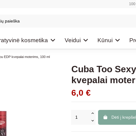
100 
atyvinė kosmetika
Veidui
Kūnui
Pr
ou EDP kvepalai moterims, 100 ml
Cuba Too Sexy
kvepalai moter
6,0 €
Dėti į krepšel