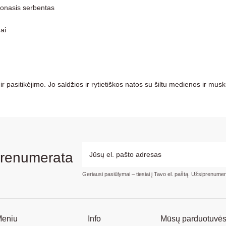
donasis serbentas
ai
r pasitikėjimo. Jo saldžios ir rytietiškos natos su šiltu medienos ir musku
prenumerata
Geriausi pasiūlymai – tiesiai į Tavo el. paštą. Užsiprenume
eniu
Info
Mūsų parduotuvė