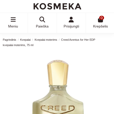
0
Meniu
Paieška
Prisijungti
Krepšelis
Pagrindinis
Kvepalai
Kvepalai moterims
Creed Aventus for Her EDP
kvepalai moterims, 75 ml