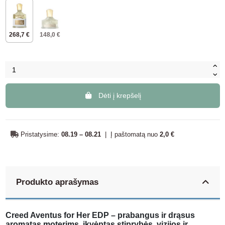
268,7 €
148,0 €
Dėti į krepšelį
Pristatysime:
08.19 – 08.21
|
Į paštomatą nuo
2,0 €
Produkto aprašymas
Creed Aventus for Her EDP – prabangus ir drąsus
aromatas moterims, įkvėptas stiprybės, vizijos ir