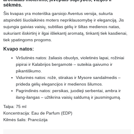
sėkmės.
Šis kvapas yra moteriška garsiojo Aventus versija, sukurta
atspindėti šiuolaikinės moters nepriklausomybę ir eleganciją. Jis
sujungia gaivias vaisių, subtilias gėlių ir šiltas medienos natas,
sukuriant išskirtinį ir ilgai išliekantį aromatą, tinkantį tiek kasdienai,
tiek ypatingoms progoms.
Kvapo natos:
Viršutinės natos: žaliasis obuolys, violetinės lapai, rožiniai
pipirai ir Kalabrijos bergamotė – suteikia gaivumo ir
pikantiškumo.
Vidurinės natos: rožė, stirakas ir Mysore sandalmedis –
prideda gėlių elegancijos ir medienos šilumos.
Pagrindinės natos: persikas, juodieji serbentai, ambra ir
ilang-ilangas – užtikrina vaisių saldumą ir jausmingumą.
Talpa: 75 ml
Koncentracija: Eau de Parfum (EDP)
Kilmės šalis: Prancūzija