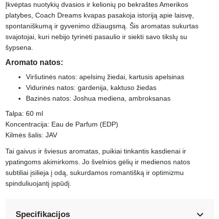
Įkvėptas nuotykių dvasios ir kelionių po bekraštes Amerikos
platybes, Coach Dreams kvapas pasakoja istoriją apie laisvę,
spontaniškumą ir gyvenimo džiaugsmą. Šis aromatas sukurtas
svajotojai, kuri nebijo tyrinėti pasaulio ir siekti savo tikslų su
šypsena.
Aromato natos:
Viršutinės natos: apelsinų žiedai, kartusis apelsinas
Vidurinės natos: gardenija, kaktuso žiedas
Bazinės natos: Joshua mediena, ambroksanas
Talpa: 60 ml
Koncentracija: Eau de Parfum (EDP)
Kilmės šalis: JAV
Tai gaivus ir šviesus aromatas, puikiai tinkantis kasdienai ir
ypatingoms akimirkoms. Jo švelnios gėlių ir medienos natos
subtiliai įsilieja į odą, sukurdamos romantišką ir optimizmu
spinduliuojantį įspūdį.
Specifikacijos