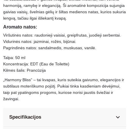
harmoniją, ramybę ir eleganciją. Ši aromatinė kompozicija sujungia
gaivias vaisių, švelnias gėlių ir šiltas medienos natas, kurios sukuria
lengvą, tačiau ilgai išliekantį kvapą.
Aromato natos:
Viršutinės natos: raudonieji vaisiai, greipfrutas, juodieji serbentai.
Vidurinės natos: jazminai, rožės, bijūnai.
Pagrindinės natos: sandalmedis, muskusas, vanilė.
Talpa: 50 ml
Koncentracija: EDT (Eau de Toilette)
Kilmės šalis: Prancūzija
„Harmony Bliss“ – tai kvapas, kuris suteikia gaivumo, elegancijos ir
subtilaus moteriškumo pojūtį. Puikiai tinka kasdieniam dėvėjimui,
taip pat ypatingoms progoms, kuriose norisi jaustis šviežiai ir
žavingai.
Specifikacijos