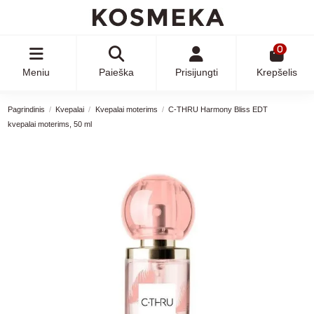
0
Meniu
Paieška
Prisijungti
Krepšelis
Pagrindinis
Kvepalai
Kvepalai moterims
C-THRU Harmony Bliss EDT
kvepalai moterims, 50 ml