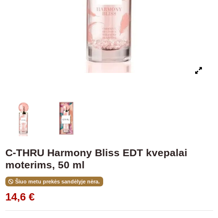
C-THRU Harmony Bliss EDT kvepalai
moterims, 50 ml
Šiuo metu prekės sandėlyje nėra.
14,6 €