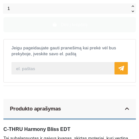
Dėti į krepšelį
Jeigu pageidaujate gauti pranešimą kai prekė vėl bus
prekyboje, įveskite savo el. paštą
Produkto aprašymas
C-THRU Harmony Bliss EDT
Tai subalansuotas ir gaivus kvapas, skirtas moteriai, kuri vertina