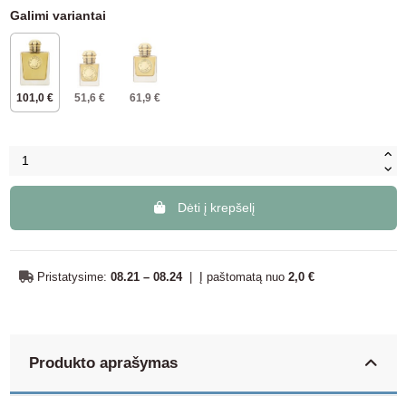
Galimi variantai
101,0 €
51,6 €
61,9 €
Dėti į krepšelį
Pristatysime:
08.21 – 08.24
|
Į paštomatą nuo
2,0 €
Produkto aprašymas