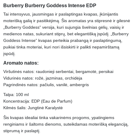
Burberry Burberry Goddess Intense EDP
Tai intensyvus, jausmingas ir paslaptingas kvapas, įkūnijantis
moterišką galią ir pasitikėjimą. Šis aromatas yra stipresnė ir gilesnė
„Burberry Goddess“ versija, kuri sujungia švelnias gėlių, vaisių ir
medienos natas, sukuriant stiprų, bet elegantišką įspūdį. „Burberry
Goddess Intense“ kvapas perteikia prabangą ir paslaptingumą,
puikiai tinka moteriai, kuri nori išsiskirti ir palikti nepamirštamą
įspūdį.
Aromato natos:
Viršutinės natos: raudonieji serbentai, bergamotė, persikai
Vidurinės natos: rožė, jazminas, orchidėja
Pagrindinės natos: pačiulis, vanilė, ambergris
Talpa: 100 ml
Koncentracija: EDP (Eau de Parfum)
Kilmės šalis: Jungtinė Karalystė
Šis kvapas idealiai tinka vakarinėms progoms, ypatingiems
renginiams ir šaltoms dienoms, suteikdamas moterišką eleganciją,
stiprumą ir paslaptį.