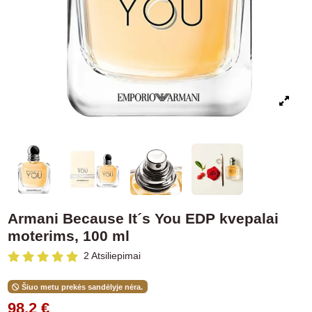
Armani Because It´s You EDP kvepalai
moterims, 100 ml
2 Atsiliepimai
Šiuo metu prekės sandėlyje nėra.
98,2 €