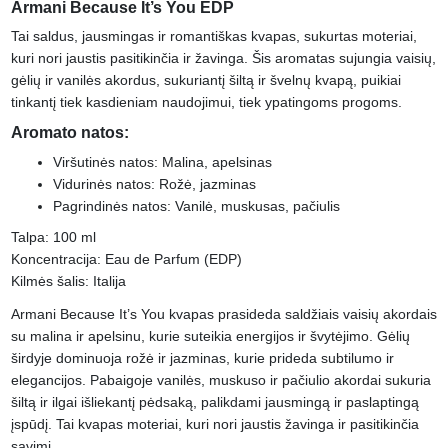
Armani Because It’s You EDP
Tai saldus, jausmingas ir romantiškas kvapas, sukurtas moteriai,
kuri nori jaustis pasitikinčia ir žavinga. Šis aromatas sujungia vaisių,
gėlių ir vanilės akordus, sukuriantį šiltą ir švelnų kvapą, puikiai
tinkantį tiek kasdieniam naudojimui, tiek ypatingoms progoms.
Aromato natos:
Viršutinės natos: Malina, apelsinas
Vidurinės natos: Rožė, jazminas
Pagrindinės natos: Vanilė, muskusas, pačiulis
Talpa: 100 ml
Koncentracija: Eau de Parfum (EDP)
Kilmės šalis: Italija
Armani Because It’s You kvapas prasideda saldžiais vaisių akordais
su malina ir apelsinu, kurie suteikia energijos ir švytėjimo. Gėlių
širdyje dominuoja rožė ir jazminas, kurie prideda subtilumo ir
elegancijos. Pabaigoje vanilės, muskuso ir pačiulio akordai sukuria
šiltą ir ilgai išliekantį pėdsaką, palikdami jausmingą ir paslaptingą
įspūdį. Tai kvapas moteriai, kuri nori jaustis žavinga ir pasitikinčia
savimi.