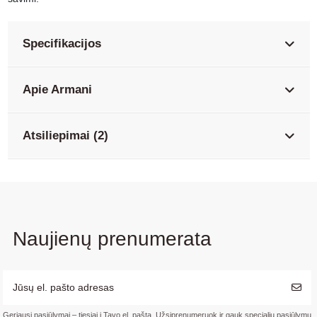
Specifikacijos
Apie Armani
Atsiliepimai (2)
Naujienų prenumerata
Geriausi pasiūlymai – tiesiai į Tavo el. paštą. Užsiprenumeruok ir gauk specialių pasiūlymų