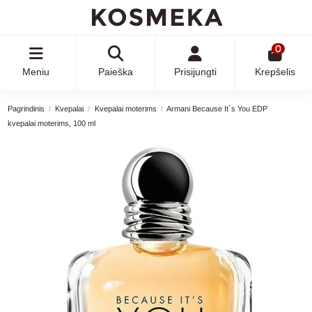
0
Meniu
Paieška
Prisijungti
Krepšelis
Pagrindinis
Kvepalai
Kvepalai moterims
Armani Because It´s You EDP
kvepalai moterims, 100 ml