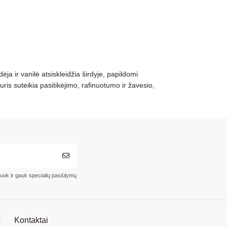
ėja ir vanilė atsiskleidžia širdyje, papildomi
uris suteikia pasitikėjimo, rafinuotumo ir žavesio,
ruok ir gauk specialių pasiūlymų
s
Kontaktai