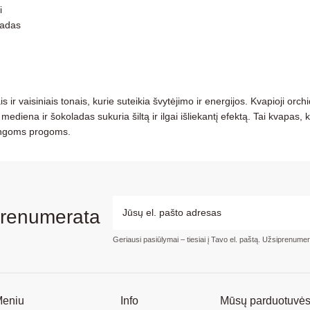
i
ladas
ir vaisiniais tonais, kurie suteikia švytėjimo ir energijos. Kvapioji orchid
ediena ir šokoladas sukuria šiltą ir ilgai išliekantį efektą. Tai kvapas, k
atingoms progoms.
prenumerata
Geriausi pasiūlymai – tiesiai į Tavo el. paštą. Užsiprenume
eniu
Info
Mūsų parduotuvė