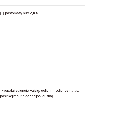
|
Į paštomatą nuo
2,0 €
e kvepalai sujungia vaisių, gėlių ir medienos natas,
pasitikėjimo ir elegancijos jausmą.