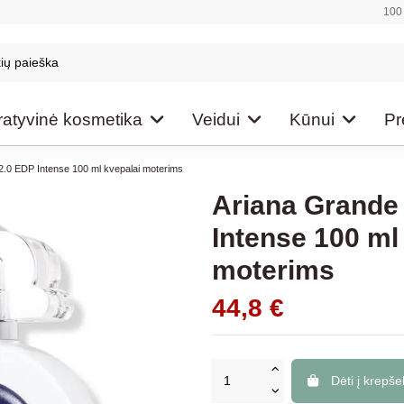
100 
atyvinė kosmetika
Veidui
Kūnui
Pr
2.0 EDP Intense 100 ml kvepalai moterims
Ariana Grande
Intense 100 ml
moterims
44,8 €
Dėti į krepšel