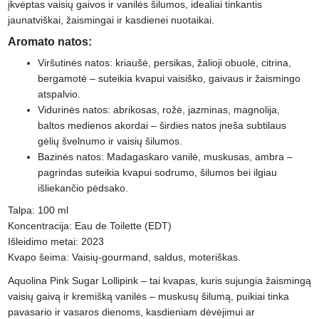
įkvėptas vaisių gaivos ir vanilės šilumos, idealiai tinkantis
jaunatviškai, žaismingai ir kasdienei nuotaikai.
Aromato natos:
Viršutinės natos: kriaušė, persikas, žalioji obuolė, citrina,
bergamotė – suteikia kvapui vaisiško, gaivaus ir žaismingo
atspalvio.
Vidurinės natos: abrikosas, rožė, jazminas, magnolija,
baltos medienos akordai – širdies natos įneša subtilaus
gėlių švelnumo ir vaisių šilumos.
Bazinės natos: Madagaskaro vanilė, muskusas, ambra –
pagrindas suteikia kvapui sodrumo, šilumos bei ilgiau
išliekančio pėdsako.
Talpa: 100 ml
Koncentracija: Eau de Toilette (EDT)
Išleidimo metai: 2023
Kvapo šeima: Vaisių-gourmand, saldus, moteriškas.
Aquolina Pink Sugar Lollipink – tai kvapas, kuris sujungia žaismingą
vaisių gaivą ir kremišką vanilės – muskusų šilumą, puikiai tinka
pavasario ir vasaros dienoms, kasdieniam dėvėjimui ar