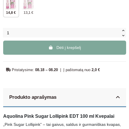
14,8 €
13,1 €
Dėti į krepšelį
Pristatysime:
08.18 – 08.20
|
Į paštomatą nuo
2,0 €
Produkto aprašymas
Aquolina Pink Sugar Lollipink EDT 100 ml Kvepalai
„Pink Sugar Lollipink“ – tai gaivus, saldus ir gurmaniškas kvapas,