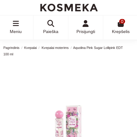
0
Meniu
Paieška
Prisijungti
Krepšelis
Pagrindinis
Kvepalai
Kvepalai moterims
Aquolina Pink Sugar Lollipink EDT
100 ml