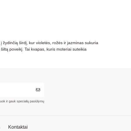
žydinčią širdį, kur violetės, rožės ir jazminas sukuria
iltą poveikį. Tai kvapas, kuris moteriai suteikia
ruok ir gauk specialių pasiūlymų
s
Kontaktai