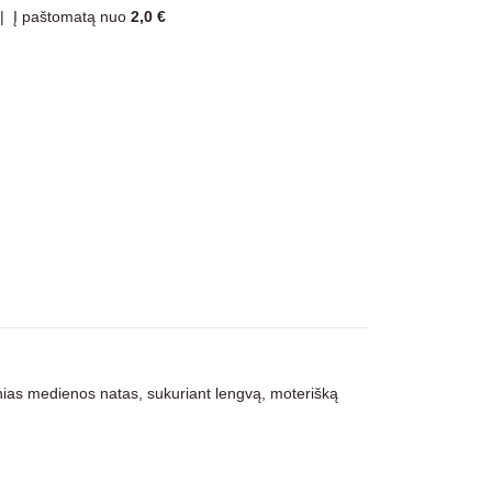
|
Į paštomatą nuo
2,0 €
velnias medienos natas, sukuriant lengvą, moterišką