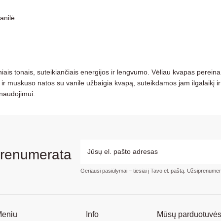
anilė
ais tonais, suteikiančiais energijos ir lengvumo. Vėliau kvapas pereina į 
ir muskuso natos su vanile užbaigia kvapą, suteikdamos jam ilgalaikį ir š
 naudojimui.
prenumerata
Geriausi pasiūlymai – tiesiai į Tavo el. paštą. Užsiprenume
eniu
Info
Mūsų parduotuvė