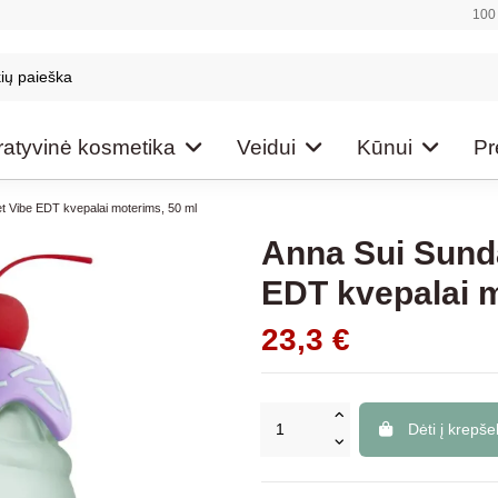
100 
atyvinė kosmetika
Veidui
Kūnui
Pr
t Vibe EDT kvepalai moterims, 50 ml
Anna Sui Sunda
EDT kvepalai m
23,3 €
Dėti į krepšel