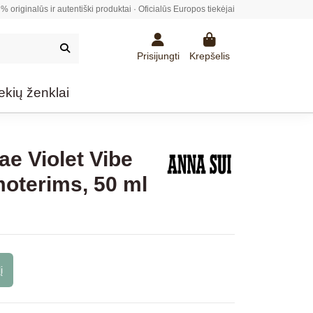
% originalūs ir autentiški produktai · Oficialūs Europos tiekėjai
Prisijungti
Krepšelis
ekių ženklai
e Violet Vibe
oterims, 50 ml
į