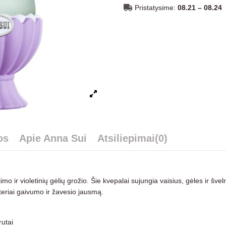
Pristatysime:
08.21 – 08.24
os
Apie Anna Sui
Atsiliepimai
(0)
jimo ir violetinių gėlių grožio. Šie kvepalai sujungia vaisius, gėles ir š
teriai gaivumo ir žavesio jausmą.
rutai