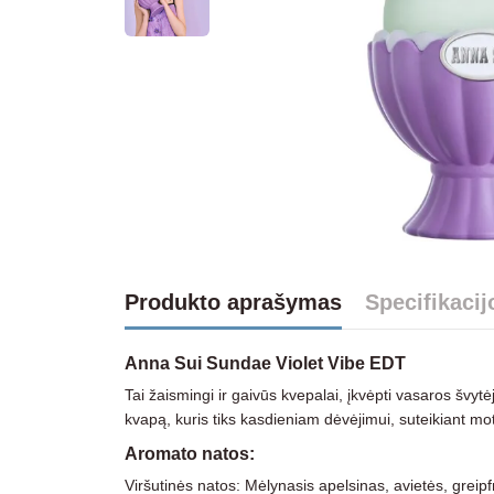
Produkto aprašymas
Specifikacij
Anna Sui Sundae Violet Vibe EDT
Tai žaismingi ir gaivūs kvepalai, įkvėpti vasaros švytė
kvapą, kuris tiks kasdieniam dėvėjimui, suteikiant mo
Aromato natos:
Viršutinės natos: Mėlynasis apelsinas, avietės, greipf