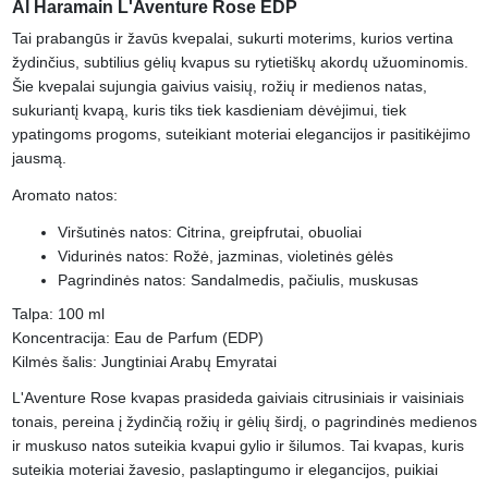
Al Haramain L'Aventure Rose EDP
Tai prabangūs ir žavūs kvepalai, sukurti moterims, kurios vertina
žydinčius, subtilius gėlių kvapus su rytietiškų akordų užuominomis.
Šie kvepalai sujungia gaivius vaisių, rožių ir medienos natas,
sukuriantį kvapą, kuris tiks tiek kasdieniam dėvėjimui, tiek
ypatingoms progoms, suteikiant moteriai elegancijos ir pasitikėjimo
jausmą.
Aromato natos:
Viršutinės natos: Citrina, greipfrutai, obuoliai
Vidurinės natos: Rožė, jazminas, violetinės gėlės
Pagrindinės natos: Sandalmedis, pačiulis, muskusas
Talpa: 100 ml
Koncentracija: Eau de Parfum (EDP)
Kilmės šalis: Jungtiniai Arabų Emyratai
L'Aventure Rose kvapas prasideda gaiviais citrusiniais ir vaisiniais
tonais, pereina į žydinčią rožių ir gėlių širdį, o pagrindinės medienos
ir muskuso natos suteikia kvapui gylio ir šilumos. Tai kvapas, kuris
suteikia moteriai žavesio, paslaptingumo ir elegancijos, puikiai