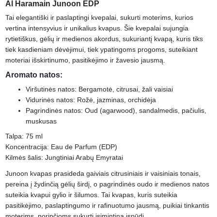
Al Haramain Junoon EDP
Tai elegantiški ir paslaptingi kvepalai, sukurti moterims, kurios
vertina intensyvius ir unikalius kvapus. Šie kvepalai sujungia
rytietiškus, gėlių ir medienos akordus, sukuriantį kvapą, kuris tiks
tiek kasdieniam dėvėjimui, tiek ypatingoms progoms, suteikiant
moteriai išskirtinumo, pasitikėjimo ir žavesio jausmą.
Aromato natos:
Viršutinės natos: Bergamotė, citrusai, žali vaisiai
Vidurinės natos: Rožė, jazminas, orchidėja
Pagrindinės natos: Oud (agarwood), sandalmedis, pačiulis,
muskusas
Talpa: 75 ml
Koncentracija: Eau de Parfum (EDP)
Kilmės šalis: Jungtiniai Arabų Emyratai
Junoon kvapas prasideda gaiviais citrusiniais ir vaisiniais tonais,
pereina į žydinčią gėlių širdį, o pagrindinės oudo ir medienos natos
suteikia kvapui gylio ir šilumos. Tai kvapas, kuris suteikia
pasitikėjimo, paslaptingumo ir rafinuotumo jausmą, puikiai tinkantis
moterims, norinčioms sukurti įsimintiną įspūdį.