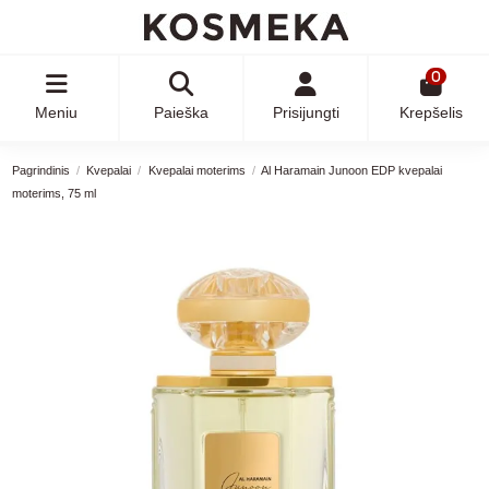
0
Meniu
Paieška
Prisijungti
Krepšelis
Pagrindinis
Kvepalai
Kvepalai moterims
Al Haramain Junoon EDP kvepalai
moterims, 75 ml