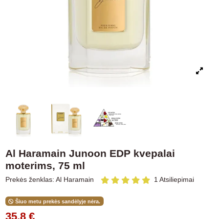
Al Haramain Junoon EDP kvepalai
moterims, 75 ml
Prekės ženklas:
Al Haramain
1 Atsiliepimai
Šiuo metu prekės sandėlyje nėra.
35,8 €