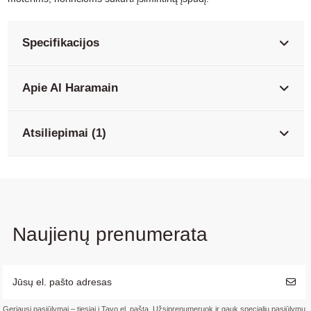
Specifikacijos
Apie Al Haramain
Atsiliepimai (1)
Naujienų prenumerata
Geriausi pasiūlymai – tiesiai į Tavo el. paštą. Užsiprenumeruok ir gauk specialių pasiūlymų