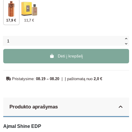
17,9 €
11,7 €
Dėti į krepšelį
Pristatysime:
08.19 – 08.20
|
Į paštomatą nuo
2,0 €
Produkto aprašymas
Ajmal Shine EDP