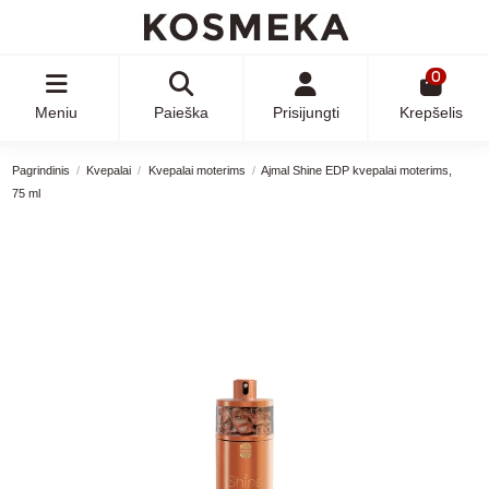
0
Meniu
Paieška
Prisijungti
Krepšelis
Pagrindinis
Kvepalai
Kvepalai moterims
Ajmal Shine EDP kvepalai moterims,
75 ml