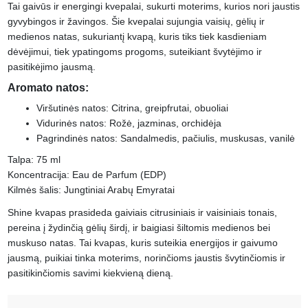
Tai gaivūs ir energingi kvepalai, sukurti moterims, kurios nori jaustis
gyvybingos ir žavingos. Šie kvepalai sujungia vaisių, gėlių ir
medienos natas, sukuriantį kvapą, kuris tiks tiek kasdieniam
dėvėjimui, tiek ypatingoms progoms, suteikiant švytėjimo ir
pasitikėjimo jausmą.
Aromato natos:
Viršutinės natos: Citrina, greipfrutai, obuoliai
Vidurinės natos: Rožė, jazminas, orchidėja
Pagrindinės natos: Sandalmedis, pačiulis, muskusas, vanilė
Talpa: 75 ml
Koncentracija: Eau de Parfum (EDP)
Kilmės šalis: Jungtiniai Arabų Emyratai
Shine kvapas prasideda gaiviais citrusiniais ir vaisiniais tonais,
pereina į žydinčią gėlių širdį, ir baigiasi šiltomis medienos bei
muskuso natas. Tai kvapas, kuris suteikia energijos ir gaivumo
jausmą, puikiai tinka moterims, norinčioms jaustis švytinčiomis ir
pasitikinčiomis savimi kiekvieną dieną.