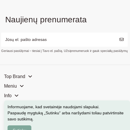
Naujienų prenumerata
Geriausi pasiūlymai – tiesiai į Tavo el. paštą. Užsiprenumeruok ir gauk specialių pasiūlymų
Top Brand
Meniu
Info
Mūsų parduotuvės
Informuojame, kad svetainėje naudojami slapukai
.
Paspaudę mygtuką „Sutinku“ arba naršydami toliau patvirtinsite
Kontaktai
savo sutikimą.