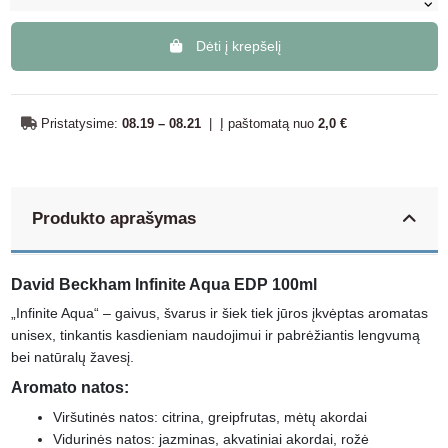
Dėti į krepšelį
Pristatysime:
08.19 – 08.21
|
Į paštomatą nuo
2,0 €
Produkto aprašymas
David Beckham Infinite Aqua EDP 100ml
„Infinite Aqua“ – gaivus, švarus ir šiek tiek jūros įkvėptas aromatas
unisex, tinkantis kasdieniam naudojimui ir pabrėžiantis lengvumą
bei natūralų žavesį.
Aromato natos:
Viršutinės natos: citrina, greipfrutas, mėtų akordai
Vidurinės natos: jazminas, akvatiniai akordai, rožė