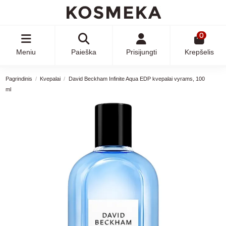
0
Meniu
Paieška
Prisijungti
Krepšelis
Pagrindinis
Kvepalai
David Beckham Infinite Aqua EDP kvepalai vyrams, 100
ml