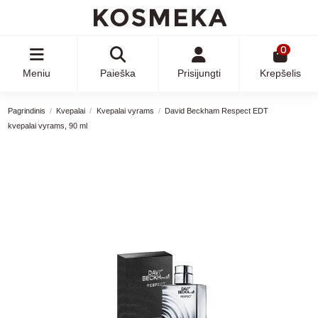
0
Meniu
Paieška
Prisijungti
Krepšelis
Pagrindinis
Kvepalai
Kvepalai vyrams
David Beckham Respect EDT
kvepalai vyrams, 90 ml