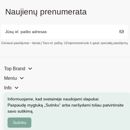
Naujienų prenumerata
Geriausi pasiūlymai – tiesiai į Tavo el. paštą. Užsiprenumeruok ir gauk specialių pasiūlymų
Top Brand
Meniu
Info
Mūsų parduotuvės
Informuojame, kad svetainėje naudojami slapukai
.
Paspaudę mygtuką „Sutinku“ arba naršydami toliau patvirtinsite
Kontaktai
savo sutikimą.
Sutinku
Kosmeka.lt © 2026 Visos teisės saugomos