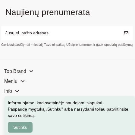
Naujienų prenumerata
Geriausi pasiūlymai – tiesiai į Tavo el. paštą. Užsiprenumeruok ir gauk specialių pasiūlymų
Top Brand
Meniu
Info
Mūsų parduotuvės
Informuojame, kad svetainėje naudojami slapukai
.
Paspaudę mygtuką „Sutinku“ arba naršydami toliau patvirtinsite
Kontaktai
savo sutikimą.
Sutinku
Kosmeka.lt © 2026 Visos teisės saugomos