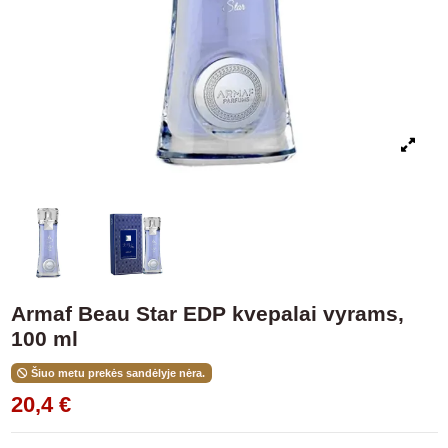
Armaf Beau Star EDP kvepalai vyrams,
100 ml
Šiuo metu prekės sandėlyje nėra.
20,4 €