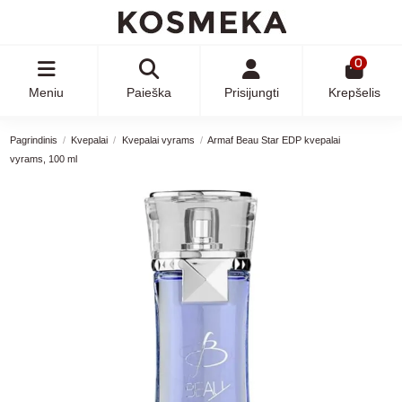
0
Meniu
Paieška
Prisijungti
Krepšelis
Pagrindinis
Kvepalai
Kvepalai vyrams
Armaf Beau Star EDP kvepalai
vyrams, 100 ml