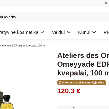
100 
atyvinė kosmetika
Veidui
Kūnui
Pr
Omeyyade EDP unisex kvepalai, 100 ml
Ateliers des O
Omeyyade EDP
kvepalai, 100 
Šiuo metu prekės sandėlyje nėra.
120,3 €