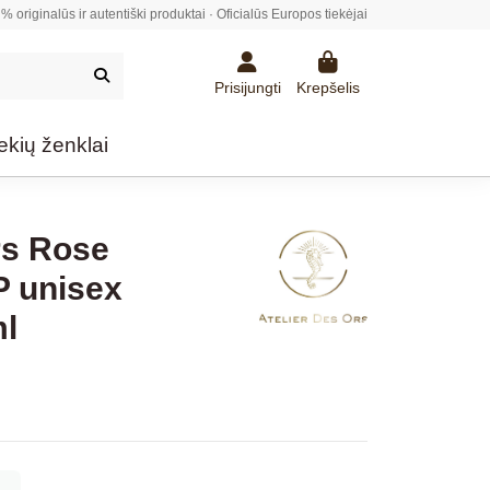
% originalūs ir autentiški produktai · Oficialūs Europos tiekėjai
Prisijungti
Krepšelis
ekių ženklai
rs Rose
 unisex
ml