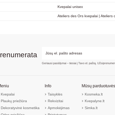
Kvepalai unisex
Ateliers des Ors kvepalai
|
Ateliers
prenumerata
Geriausi pasiūlymai – tiesiai į Tavo el. paštą. Užsiprenume
eniu
Info
Mūsų parduotuvė
Kvepalai
Taisyklės
Kosmeka.lt
Plaukų priežiūra
Rekvizitai
Kvepalyne.lt
Dekoratyvinė kosmetika
Apmokėjimas
Simka.lt
Odos priežiūra
Pristatymas