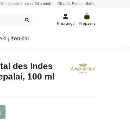
% originalūs ir autentiški produktai · Oficialūs Europos tiekėjai
Prisijungti
Krepšelis
ekių ženklai
al des Indes
palai, 100 ml
į