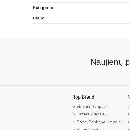
Kategorija
Brand
Naujienų 
Top Brand
M
Versace kvepalai
Lattafa kvepalai
Dolce Gabbana kvepalai
Afnan kvepalai