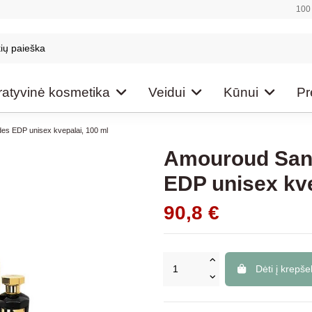
100 
atyvinė kosmetika
Veidui
Kūnui
Pr
es EDP unisex kvepalai, 100 ml
Amouroud Sant
EDP unisex kve
90,8 €
Dėti į krepšel