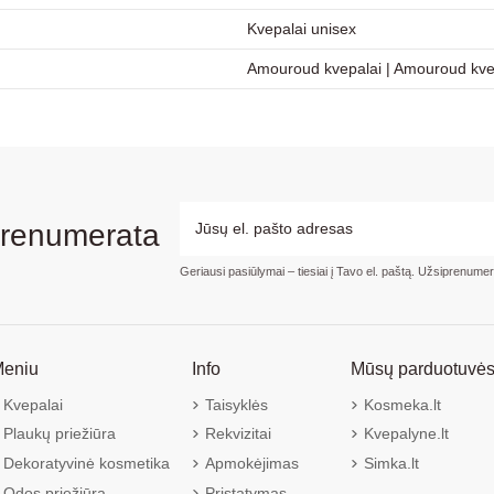
Kvepalai unisex
Amouroud kvepalai
|
Amouroud kvep
prenumerata
Geriausi pasiūlymai – tiesiai į Tavo el. paštą. Užsiprenume
eniu
Info
Mūsų parduotuvė
Kvepalai
Taisyklės
Kosmeka.lt
Plaukų priežiūra
Rekvizitai
Kvepalyne.lt
Dekoratyvinė kosmetika
Apmokėjimas
Simka.lt
Odos priežiūra
Pristatymas