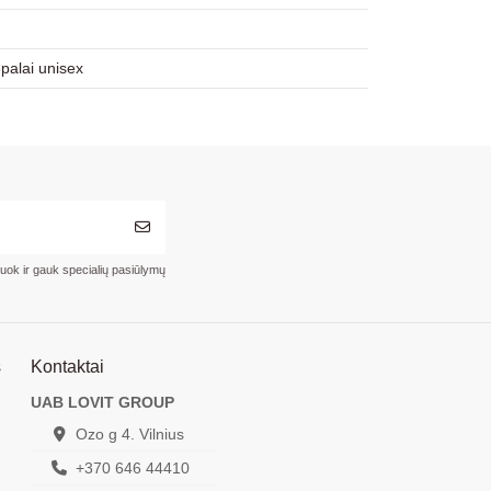
alai unisex
ruok ir gauk specialių pasiūlymų
s
Kontaktai
UAB LOVIT GROUP
Ozo g 4. Vilnius
+370 646 44410