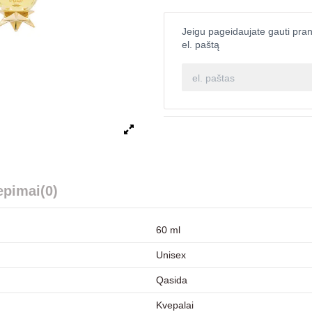
Jeigu pageidaujate gauti pran
el. paštą
iepimai
(0)
60 ml
Unisex
Qasida
Kvepalai