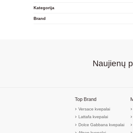
Kategorija
Brand
Naujienų 
Top Brand
M
Versace kvepalai
Lattafa kvepalai
Dolce Gabbana kvepalai
Afnan kvepalai