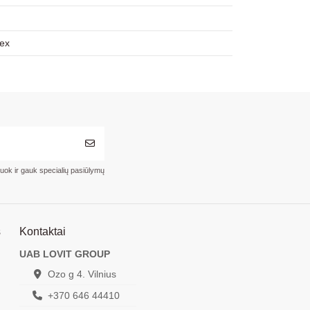
sex
ruok ir gauk specialių pasiūlymų
s
Kontaktai
UAB LOVIT GROUP
Ozo g 4. Vilnius
+370 646 44410