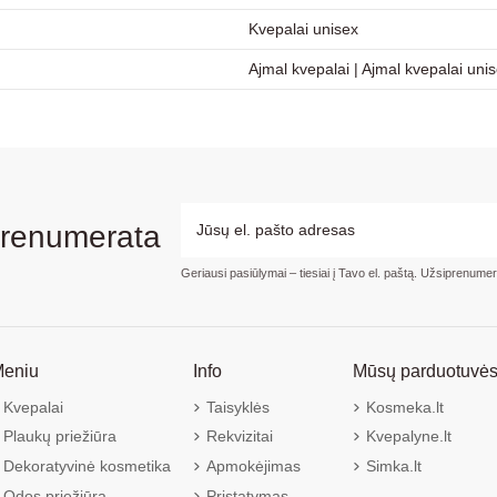
Kvepalai unisex
Ajmal kvepalai
|
Ajmal kvepalai uni
prenumerata
Geriausi pasiūlymai – tiesiai į Tavo el. paštą. Užsiprenume
eniu
Info
Mūsų parduotuvė
Kvepalai
Taisyklės
Kosmeka.lt
Plaukų priežiūra
Rekvizitai
Kvepalyne.lt
Dekoratyvinė kosmetika
Apmokėjimas
Simka.lt
Odos priežiūra
Pristatymas