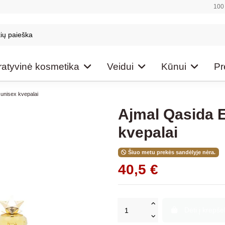
100 
atyvinė kosmetika
Veidui
Kūnui
Pr
unisex kvepalai
Ajmal Qasida 
kvepalai
Šiuo metu prekės sandėlyje nėra.
40,5 €
Dėti į krepšel