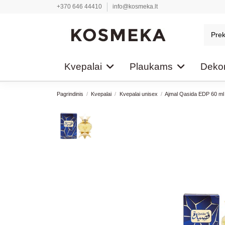
+370 646 44410
info@kosmeka.lt
Kvepalai
Plaukams
Dekor
Pagrindinis
Kvepalai
Kvepalai unisex
Ajmal Qasida EDP 60 ml 