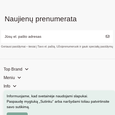
Naujienų prenumerata
Geriausi pasiūlymai – tiesiai į Tavo el. paštą. Užsiprenumeruok ir gauk specialių pasiūlymų
Top Brand
Meniu
Info
Mūsų parduotuvės
Informuojame, kad svetainėje naudojami slapukai
.
Paspaudę mygtuką „Sutinku“ arba naršydami toliau patvirtinsite
Kontaktai
savo sutikimą.