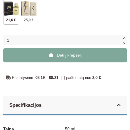
21,6 €
25,0 €
Dėti į krepšelį
Pristatysime:
08.19 – 08.21
|
Į paštomatą nuo
2,0 €
Specifikacijos
Talpa
50 ml