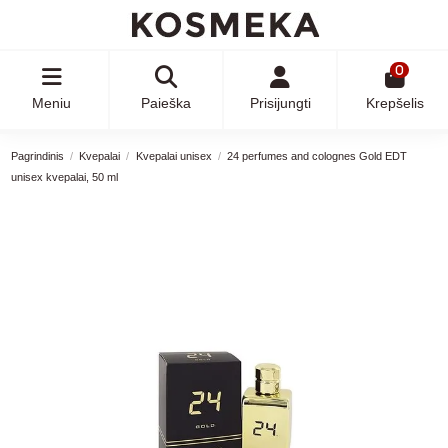
0
Meniu
Paieška
Prisijungti
Krepšelis
Pagrindinis
Kvepalai
Kvepalai unisex
24 perfumes and colognes Gold EDT
unisex kvepalai, 50 ml