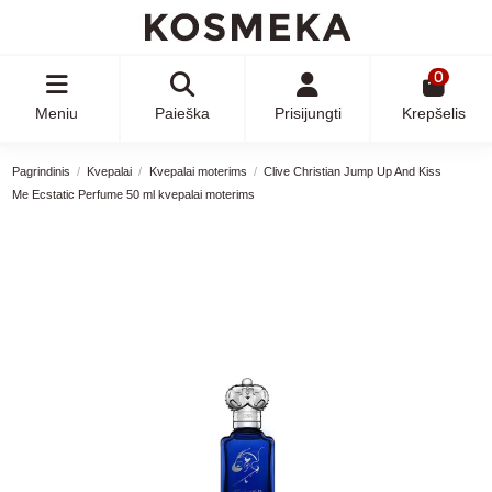
0
Meniu
Paieška
Prisijungti
Krepšelis
Pagrindinis
Kvepalai
Kvepalai moterims
Clive Christian Jump Up And Kiss
Me Ecstatic Perfume 50 ml kvepalai moterims