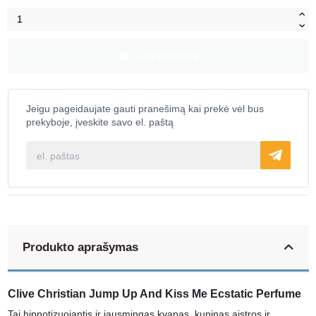
Dėti į krepšelį
Jeigu pageidaujate gauti pranešimą kai prekė vėl bus
prekyboje, įveskite savo el. paštą
Produkto aprašymas
Clive Christian Jump Up And Kiss Me Ecstatic Perfume
Tai hipnotizuojantis ir jausmingas kvapas, kupinas aistros ir