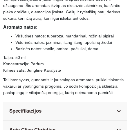
džiaugsmo. Šis aromatas įkvėptas ekstazės akimirkos, kai širdis
plaka greičiau, o emocijos įkaista. Gėlių ir rytietiškų natų derinys
sukuria kerinčią aurą, kuri ilgai išlieka ant odos.
Aromato natos
:
Viršutinės natos: tuberoza, mandarinai, rožiniai pipirai
Vidurinės natos: jazminai, ilang-ilang, apelsinų žiedai
Bazinės natos: vanilė, ambra, pačiuliai, derva
Talpa: 50 ml
Koncentracija: Parfum
Kilmės šalis: Jungtinė Karalystė
Tai intensyvus, gundantis ir jausmingas aromatas, puikiai tinkantis
vakarui ar ypatingoms progoms. Jo sodri kompozicija skleidžia
paslaptingą ir viliojančią energiją, kurią neįmanoma pamiršti.
Specifikacijos
Apie Clive Christian