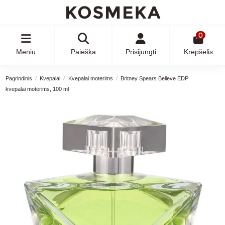
0
Meniu
Paieška
Prisijungti
Krepšelis
Pagrindinis
Kvepalai
Kvepalai moterims
Britney Spears Believe EDP
kvepalai moterims, 100 ml