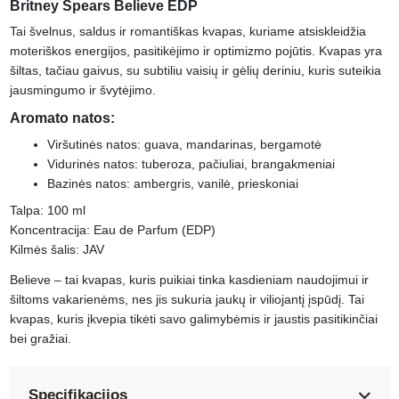
Britney Spears Believe EDP
Tai švelnus, saldus ir romantiškas kvapas, kuriame atsiskleidžia
moteriškos energijos, pasitikėjimo ir optimizmo pojūtis. Kvapas yra
šiltas, tačiau gaivus, su subtiliu vaisių ir gėlių deriniu, kuris suteikia
jausmingumo ir švytėjimo.
Aromato natos:
Viršutinės natos: guava, mandarinas, bergamotė
Vidurinės natos: tuberoza, pačiuliai, brangakmeniai
Bazinės natos: ambergris, vanilė, prieskoniai
Talpa: 100 ml
Koncentracija: Eau de Parfum (EDP)
Kilmės šalis: JAV
Believe – tai kvapas, kuris puikiai tinka kasdieniam naudojimui ir
šiltoms vakarienėms, nes jis sukuria jaukų ir viliojantį įspūdį. Tai
kvapas, kuris įkvepia tikėti savo galimybėmis ir jaustis pasitikinčiai
bei gražiai.
Specifikacijos