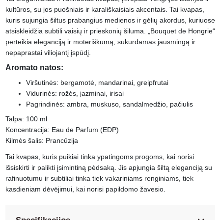
kultūros, su jos puošniais ir karališkaisiais akcentais. Tai kvapas,
kuris sujungia šiltus prabangius medienos ir gėlių akordus, kuriuose
atsiskleidžia subtili vaisių ir prieskonių šiluma. „Bouquet de Hongrie“
perteikia eleganciją ir moteriškumą, sukurdamas jausmingą ir
nepaprastai viliojantį įspūdį.
Aromato natos:
Viršutinės: bergamotė, mandarinai, greipfrutai
Vidurinės: rožės, jazminai, irisai
Pagrindinės: ambra, muskuso, sandalmedžio, pačiulis
Talpa: 100 ml
Koncentracija: Eau de Parfum (EDP)
Kilmės šalis: Prancūzija
Tai kvapas, kuris puikiai tinka ypatingoms progoms, kai norisi
išsiskirti ir palikti įsimintiną pėdsaką. Jis apjungia šiltą eleganciją su
rafinuotumu ir subtiliai tinka tiek vakariniams renginiams, tiek
kasdieniam dėvėjimui, kai norisi papildomo žavesio.