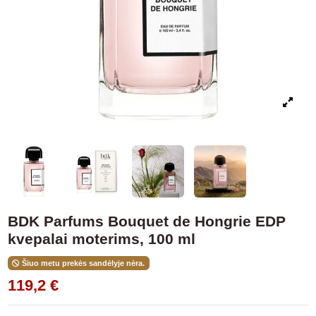
BDK Parfums Bouquet de Hongrie EDP
kvepalai moterims, 100 ml
Šiuo metu prekės sandėlyje nėra.
119,2 €