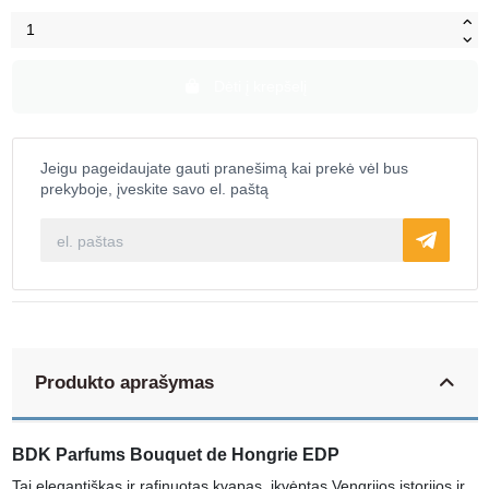
Dėti į krepšelį
Jeigu pageidaujate gauti pranešimą kai prekė vėl bus
prekyboje, įveskite savo el. paštą
Produkto aprašymas
BDK Parfums Bouquet de Hongrie EDP
Tai elegantiškas ir rafinuotas kvapas, įkvėptas Vengrijos istorijos ir