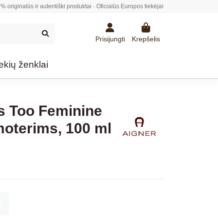
% originalūs ir autentiški produktai · Oficialūs Europos tiekėjai
Prisijungti
Krepšelis
ekių ženklai
s Too Feminine
oterims, 100 ml
į