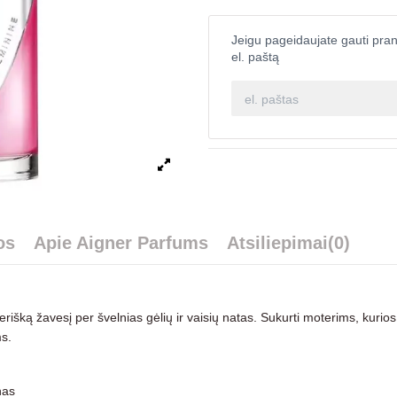
Jeigu pageidaujate gauti pran
el. paštą
os
Apie Aigner Parfums
Atsiliepimai
(0)
erišką žavesį per švelnias gėlių ir vaisių natas. Sukurti moterims, kurios 
s.
nas