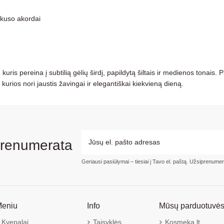
skuso akordai
kuris pereina į subtilią gėlių širdį, papildytą šiltais ir medienos tonai
kurios nori jaustis žavingai ir elegantiškai kiekvieną dieną.
prenumerata
Geriausi pasiūlymai – tiesiai į Tavo el. paštą. Užsiprenume
eniu
Info
Mūsų parduotuvė
Kvepalai
Taisyklės
Kosmeka.lt