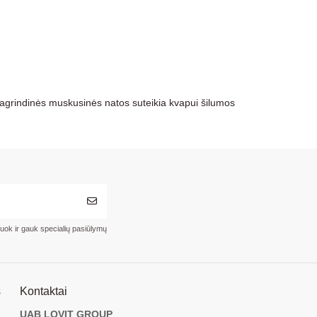
s. Pagrindinės muskusinės natos suteikia kvapui šilumos
ruok ir gauk specialių pasiūlymų
s
Kontaktai
UAB LOVIT GROUP