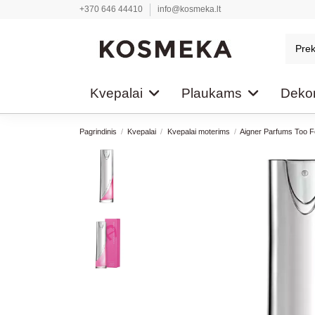
+370 646 44410
info@kosmeka.lt
Kvepalai
Plaukams
Dekor
Pagrindinis
Kvepalai
Kvepalai moterims
Aigner Parfums Too F