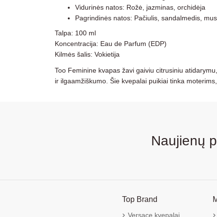
Vidurinės natos: Rožė, jazminas, orchidėja
Pagrindinės natos: Pačiulis, sandalmedis, mu
Talpa: 100 ml
Koncentracija: Eau de Parfum (EDP)
Kilmės šalis: Vokietija
Too Feminine kvapas žavi gaiviu citrusiniu atidarymu, 
ir ilgaamžiškumo. Šie kvepalai puikiai tinka moterims, 
Naujienų 
Top Brand
M
Versace kvepalai