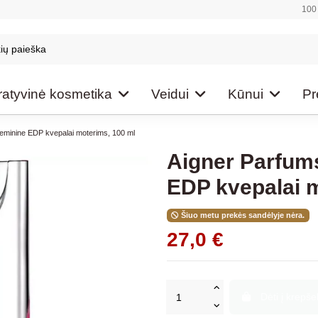
100 
atyvinė kosmetika
Veidui
Kūnui
Pr
eminine EDP kvepalai moterims, 100 ml
Aigner Parfum
EDP kvepalai m
Šiuo metu prekės sandėlyje nėra.
27,0 €
Dėti į krepšel