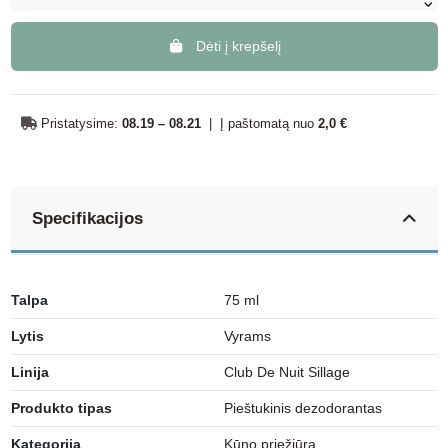
Dėti į krepšelį
Pristatysime:
08.19 – 08.21
|
Į paštomatą nuo
2,0 €
Specifikacijos
Talpa
75 ml
Lytis
Vyrams
Linija
Club De Nuit Sillage
Produkto tipas
Pieštukinis dezodorantas
Kategorija
Kūno priežiūra