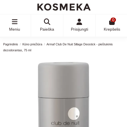
0
Meniu
Paieška
Prisijungti
Krepšelis
Pagrindinis
Kūno priežiūra
Armaf Club De Nuit Sillage Deostick - pieštukinis
dezodorantas, 75 ml