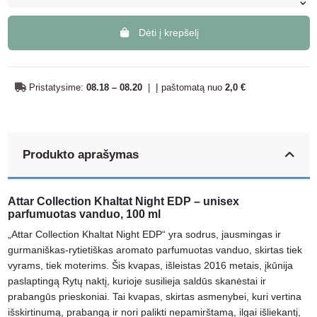
Dėti į krepšelį
Pristatysime:
08.18 – 08.20
|
Į paštomatą nuo
2,0 €
Produkto aprašymas
Attar Collection Khaltat Night EDP – unisex
parfumuotas vanduo, 100 ml
„Attar Collection Khaltat Night EDP“ yra sodrus, jausmingas ir
gurmaniškas-rytietiškas aromato parfumuotas vanduo, skirtas tiek
vyrams, tiek moterims. Šis kvapas, išleistas 2016 metais, įkūnija
paslaptingą Rytų naktį, kurioje susilieja saldūs skanėstai ir
prabangūs prieskoniai. Tai kvapas, skirtas asmenybei, kuri vertina
išskirtinumą, prabangą ir nori palikti nepamirštamą, ilgai išliekantį,