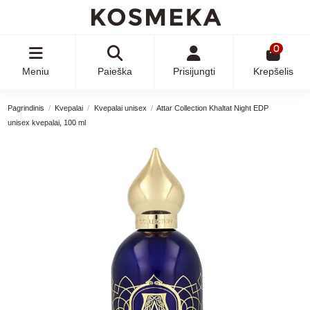
0
Meniu
Paieška
Prisijungti
Krepšelis
Pagrindinis
Kvepalai
Kvepalai unisex
Attar Collection Khaltat Night EDP
unisex kvepalai, 100 ml