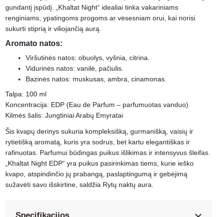
gundantį įspūdį. „Khaltat Night“ idealiai tinka vakariniams
renginiams, ypatingoms progoms ar vėsesniam orui, kai norisi
sukurti stiprią ir viliojančią aurą.
Aromato natos:
Viršutinės natos: obuolys, vyšnia, citrina.
Vidurinės natos: vanilė, pačiulis.
Bazinės natos: muskusas, ambra, cinamonas.
Talpa: 100 ml
Koncentracija: EDP (Eau de Parfum – parfumuotas vanduo)
Kilmės šalis: Jungtiniai Arabų Emyratai
Šis kvapų derinys sukuria kompleksišką, gurmanišką, vaisių ir
rytietišką aromatą, kuris yra sodrus, bet kartu elegantiškas ir
rafinuotas. Parfumui būdingas puikus išlikimas ir intensyvus šleifas.
„Khaltat Night EDP“ yra puikus pasirinkimas tiems, kurie ieško
kvapo, atspindinčio jų prabangą, paslaptingumą ir gebėjimą
sužavėti savo išskirtine, saldžia Rytų naktų aura.
Specifikacijos